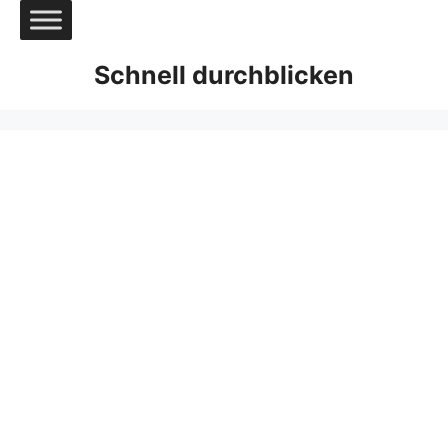
Zum
Inhalt
springen
Schnell durchblicken