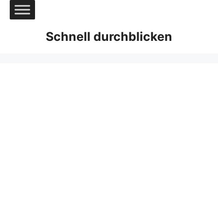
Zum
Inhalt
springen
Schnell durchblicken