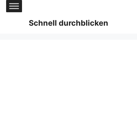
Zum
Inhalt
springen
Schnell durchblicken