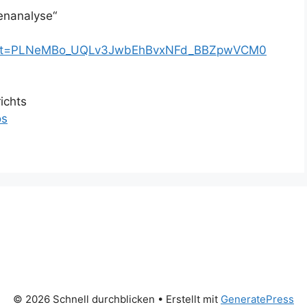
enanalyse“
t?list=PLNeMBo_UQLv3JwbEhBvxNFd_BBZpwVCM0
ichts
os
© 2026 Schnell durchblicken
• Erstellt mit
GeneratePress