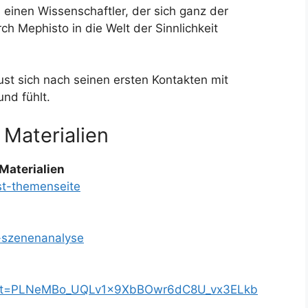
einen Wissenschaftler, der sich ganz der
h Mephisto in die Welt der Sinnlichkeit
ust sich nach seinen ersten Kontakten mit
nd fühlt.
 Materialien
 Materialien
st-themenseite
s-szenenanalyse
t?list=PLNeMBo_UQLv1x9XbBOwr6dC8U_vx3ELkb