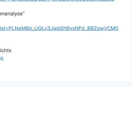
enanalyse“
ist?list=PLNeMBo_UQLv3JwbEhBvxNFd_BBZpwVCM0
ichts
os