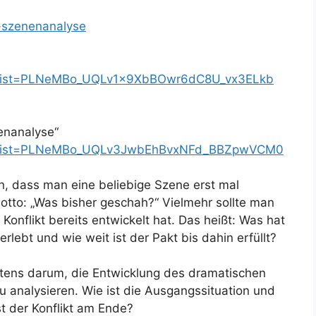
s-szenenanalyse
st?list=PLNeMBo_UQLv1x9XbBOwr6dC8U_vx3ELkb
enanalyse“
ist?list=PLNeMBo_UQLv3JwbEhBvxNFd_BBZpwVCM0
, dass man eine beliebige Szene erst mal
tto: „Was bisher geschah?“ Vielmehr sollte man
 Konflikt bereits entwickelt hat. Das heißt: Was hat
lebt und wie weit ist der Pakt bis dahin erfüllt?
stens darum, die Entwicklung des dramatischen
u analysieren. Wie ist die Ausgangssituation und
t der Konflikt am Ende?