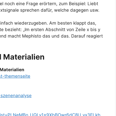
 noch eine Frage erörtern, zum Beispiel: Liebt
extsignale sprechen dafür, welche dagegen usw.
t einfach wiederzugeben. Am besten klappt das,
 bezieht: „Im ersten Abschnitt von Zeile x bis y
end macht Mephisto das und das. Darauf reagiert
d Materialien
 Materialien
st-themenseite
s-szenenanalyse
st?list=PLNeMBo_UQLv1x9XbBOwr6dC8U_vx3ELkb