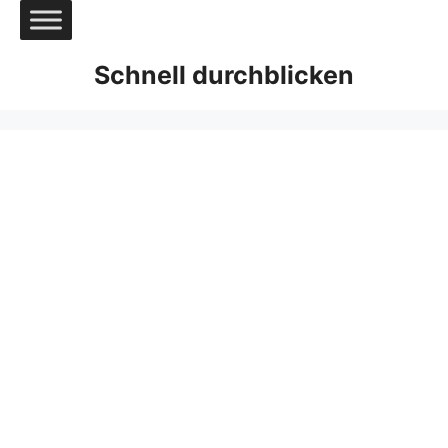
Zum
Inhalt
springen
Schnell durchblicken