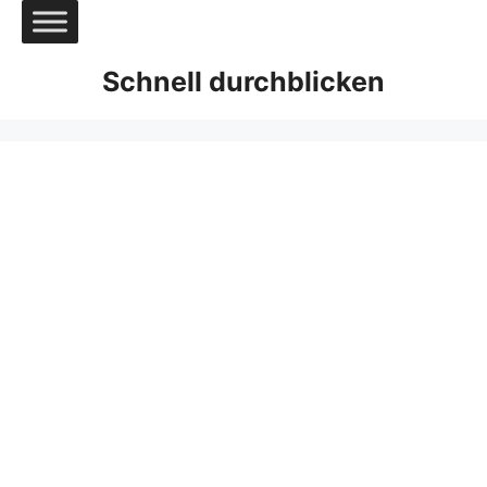
Zum
Inhalt
springen
Schnell durchblicken