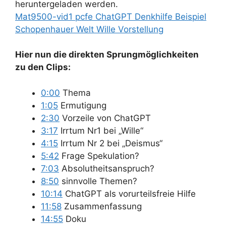
heruntergeladen werden.
Mat9500-vid1 pcfe ChatGPT Denkhilfe Beispiel
Schopenhauer Welt Wille Vorstellung
Hier nun die direkten Sprungmöglichkeiten
zu den Clips:
0:00
Thema
1:05
Ermutigung
2:30
Vorzeile von ChatGPT
3:17
Irrtum Nr1 bei „Wille“
4:15
Irrtum Nr 2 bei „Deismus“
5:42
Frage Spekulation?
7:03
Absolutheitsanspruch?
8:50
sinnvolle Themen?
10:14
ChatGPT als vorurteilsfreie Hilfe
11:58
Zusammenfassung
14:55
Doku