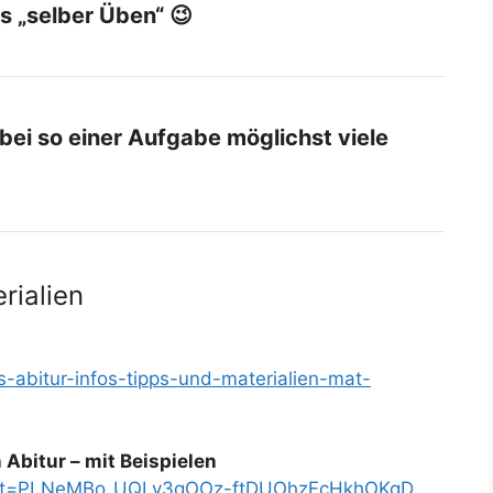
s „selber Üben“ 😉
 bei so einer Aufgabe möglichst viele
rialien
s-abitur-infos-tipps-und-materialien-mat-
Abitur – mit Beispielen
t?list=PLNeMBo_UQLv3qOOz-ftDUOhzEcHkhOKqD