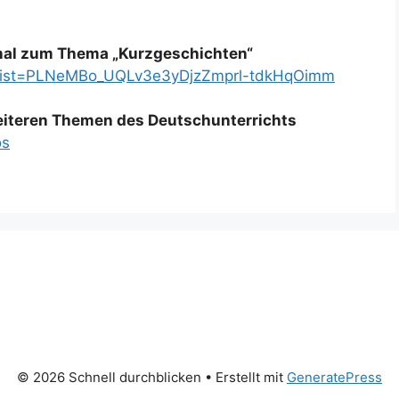
nal zum Thema „Kurzgeschichten“
t?list=PLNeMBo_UQLv3e3yDjzZmprl-tdkHqOimm
weiteren Themen des Deutschunterrichts
os
© 2026 Schnell durchblicken
• Erstellt mit
GeneratePress