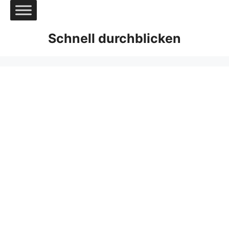
Zum
Inhalt
springen
Schnell durchblicken