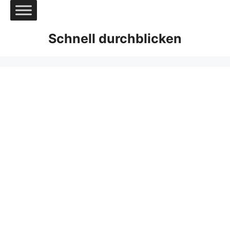
Zum
Inhalt
springen
Schnell durchblicken