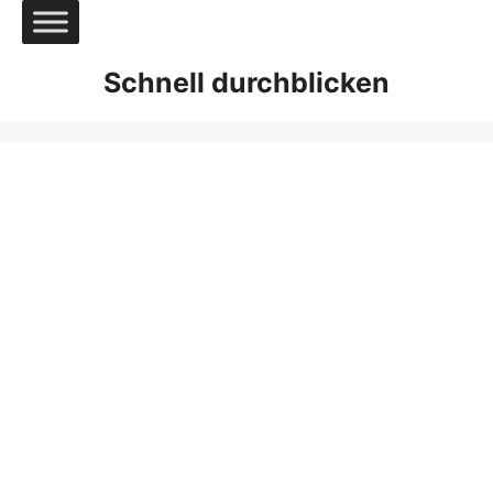
Zum
Inhalt
springen
Schnell durchblicken