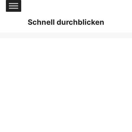
Zum
Inhalt
springen
Schnell durchblicken