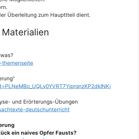
rn.
der Überleitung zum Haupttteil dient.
 Materialien
etwas?
g-themenseite
erung“
?list=PLNeMBo_UQLv0YVRT7YjprqnzKP2dkINKi
lyse- und Erörterungs-Übungen
achtexte-deutschunterricht
terung
tück ein naives Opfer Fausts?