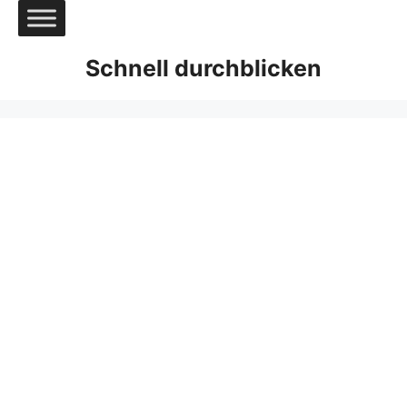
Zum
Inhalt
springen
Schnell durchblicken