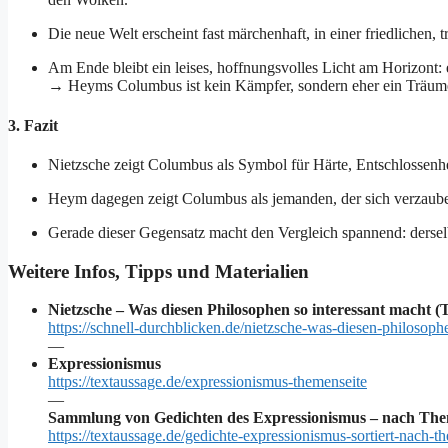
Die neue Welt erscheint fast märchenhaft, in einer friedlichen,
Am Ende bleibt ein leises, hoffnungsvolles Licht am Horizont: 
→ Heyms Columbus ist kein Kämpfer, sondern eher ein Träume
3. Fazit
Nietzsche zeigt Columbus als Symbol für Härte, Entschlossenh
Heym dagegen zeigt Columbus als jemanden, der sich verzaubern
Gerade dieser Gegensatz macht den Vergleich spannend: dersel
Weitere Infos, Tipps und Materialien
Nietzsche – Was diesen Philosophen so interessant macht (
https://schnell-durchblicken.de/nietzsche-was-diesen-philosoph
—
Expressionismus
https://textaussage.de/expressionismus-themenseite
—
Sammlung von Gedichten des Expressionismus – nach Them
https://textaussage.de/gedichte-expressionismus-sortiert-nach-