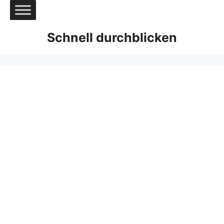
Zum
Inhalt
springen
Schnell durchblicken