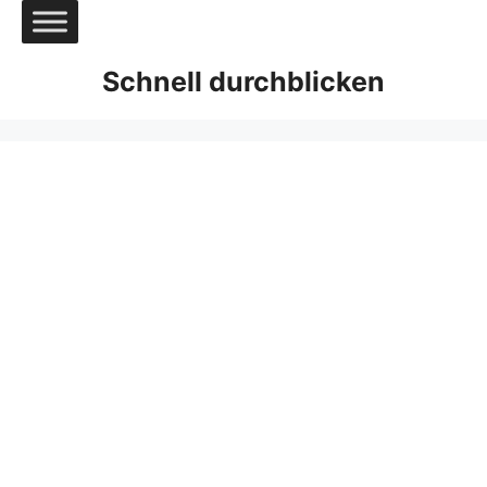
Zum
Inhalt
springen
Schnell durchblicken