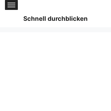
Zum
Inhalt
springen
Schnell durchblicken