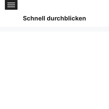
Zum
Inhalt
springen
Schnell durchblicken