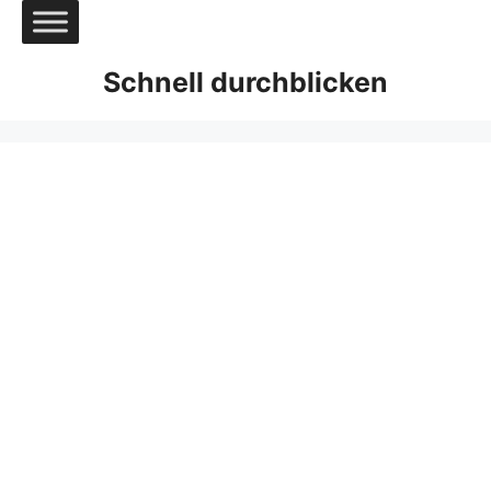
Zum
Inhalt
springen
Schnell durchblicken