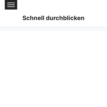
Zum
Inhalt
springen
Schnell durchblicken