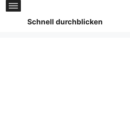
Zum
Inhalt
springen
Schnell durchblicken