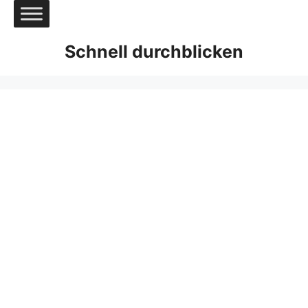
Zum
Inhalt
springen
Schnell durchblicken