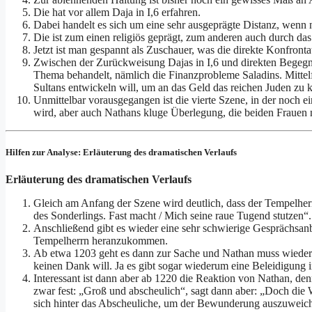
Die hat vor allem Daja in I,6 erfahren.
Dabei handelt es sich um eine sehr ausgeprägte Distanz, wenn 
Die ist zum einen religiös geprägt, zum anderen auch durch da
Jetzt ist man gespannt als Zuschauer, was die direkte Konfront
Zwischen der Zurückweisung Dajas in I,6 und direkten Begegnun
Thema behandelt, nämlich die Finanzprobleme Saladins. Mittelfri
Sultans entwickeln will, um an das Geld das reichen Juden zu
Unmittelbar vorausgegangen ist die vierte Szene, in der noch 
wird, aber auch Nathans kluge Überlegung, die beiden Frauen ni
Hilfen zur Analyse: Erläuterung des dramatischen Verlaufs
Erläuterung des dramatischen Verlaufs
Gleich am Anfang der Szene wird deutlich, dass der Tempelherr
des Sonderlings. Fast macht / Mich seine raue Tugend stutzen“.
Anschließend gibt es wieder eine sehr schwierige Gesprächsanb
Tempelherrn heranzukommen.
Ab etwa 1203 geht es dann zur Sache und Nathan muss wieder 
keinen Dank will. Ja es gibt sogar wiederum eine Beleidigung 
Interessant ist dann aber ab 1220 die Reaktion von Nathan, denn
zwar fest: „Groß und abscheulich“, sagt dann aber: „Doch die 
sich hinter das Abscheuliche, um der Bewunderung auszuweiche