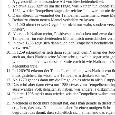
Aggressivität eine besondere Art von Bescheidenheit sei.
Ab etwa 1228 geht es um die Frage, was Nathan tun könnte zu
1232, wo der Tempelherr sagt: „der reichre Jude war mir nie de
Dann allerdings verändert der Tempelherr zunehmend seine Meinu
Bedarf zu einem neuen Mantel verhelfen zu lassen.
In 1240 nimmt er sein Gegenüber nicht nur wahr, sondern versuc
finster“.
Aber auch Nathan meint, Positives zu entdecken und zwar das 
Tempelherr im entscheidenden Moment sich menschlicher verhalte
In etwa 1255 zeigt sich dann auch der Tempelherr beeindruckt, i
verwirren.“
In 1259 erkundigt er sich dann sogar nach dem Namen des Jude
auch an, dass Nathan seine Worte sehr gut wählt, sogar sehr „spit
Und damit hat er etwa dieselbe Stufe erreicht wie Nathan am An
gegenüber trete.
In 1269/70 erkennt der Tempelherr auch an, was Nathan von i
muss gestehen, ihr wisst, wie Tempelherrn denken sollten.“
Ab 1270 geht es dann um die Frage, ob es nicht in allen Gru
Das wird aber dann etwa um 1288 etwas vom Tempelherrn eingesc
auserwähltes Volk gehalten zu haben, was andere ja diskrimini
In circa 1296 merkt man wieder, wie der Tempelherr wahrnimmt, w
rede?“
Nachdem er noch kurz beklagt hat, dass man gerade in dieser ihr
er gehen, das nutzt Nathan dann aber für einen mutigen Schrit
begründet das damit, dass schließlich sich ja niemand das eig