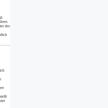
gt.
deres
ter des
tlich
ich
n
err
tellt
htet