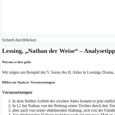
Schnell durchblicken
Lessing, „Nathan der Weise“ – Analysetipp
Worum es hier geht:
Wir zeigen am Beispiel der 5. Szene des II. Aktes in Lessings Drama
Hilfen zur Analyse: Voraussetzungen
Voraussetzungen
:
In dem fünften Auftritt des zweiten Aktes kommt es jetzt end
In I,1 hat Nathan von der Rettung seiner Tochter durch den Te
aber auch von seiner ablehnenden Haltung, sich von der Famili
Zur ablehnenden Haltung ist bisher noch ein gewisses Maß an