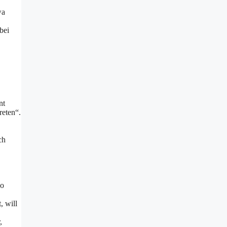
wa
bei
nt
reten“.
ch
so
, will
,