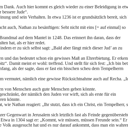
m Dank. Auch hier kommt es gleich wieder zu einer Beleidigung in et
r bessere Jude“.
ng und sein Verhalten. In etwa 1236 ist er grundsätzlich bereit, sich 
ht auch, Nathan zu besänftigen: Seht nicht mit eins [= auf einmal] so
Brandmal auf dem Mantel in 1248. Das erinnert ihn daran, dass der
n hat, als er hier redet.
ndem er zu sich selbst sagt: „Bald aber fängt mich dieser Jud’ an zu
n und das bedeutet schon ein gewisses Maß an Ehrerbietung. Er erken
z“. Damit meint er wohl: treffend. Und stellt für sich fest: „Ich bin bet
fang, als der sagte, dass er fast ein bisschen scheu dem Tempelherrn
hm vermutet, nämlich eine gewisse Rücksichtnahme auch auf Recha. „I
ppen von Menschen auch gute Menschen geben könnte.
hränkt, der nämlich den Juden vor wirft, sich als erste für ein
eren könnte.
ie Nathan reagiert: „Ihr stutzt, dass ich ein Christ, ein Tempelherr, 
er Gegenwart in Jerusalem sich letztlich fast als Feinde gegenübersteht
t: Etwa in 1304 sagt er: „Kommt, wir müssen, müssen Freunde sein.“ Er
ene Volk ausgesucht hat und es nur darauf ankommt, dass man ein wahrer