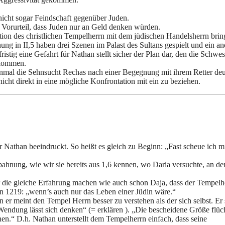
nicht sogar Feindschaft gegenüber Juden.
s Vorurteil, dass Juden nur an Geld denken würden.
ation des christlichen Tempelherrn mit dem jüdischen Handelsherrn brin
g in II,5 haben drei Szenen im Palast des Sultans gespielt und ein an
stig eine Gefahrt für Nathan stellt sicher der Plan dar, den die Schwes
 kommen.
einmal die Sehnsucht Rechas nach einer Begegnung mit ihrem Retter deu
cht direkt in eine mögliche Konfrontation mit ein zu beziehen.
 Nathan beeindruckt. So heißt es gleich zu Beginn: „Fast scheue ich m
ahnung, wie wir sie bereits aus 1,6 kennen, wo Daria versuchte, an de
die gleiche Erfahrung machen wie auch schon Daja, dass der Tempelh
in 1219: „wenn’s auch nur das Leben einer Jüdin wäre.“
 er meint den Tempel Herrn besser zu verstehen als der sich selbst. Er s
Wendung lässt sich denken“ (= erklären ). „Die bescheidene Größe flüc
n.“ D.h. Nathan unterstellt dem Tempelherrn einfach, dass seine