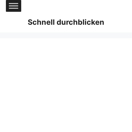
Zum
Inhalt
springen
Schnell durchblicken