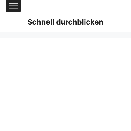
Zum
Inhalt
springen
Schnell durchblicken