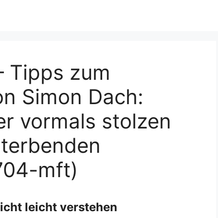
– Tipps zum
on Simon Dach:
er vormals stolzen
 sterbenden
704-mft)
icht leicht verstehen