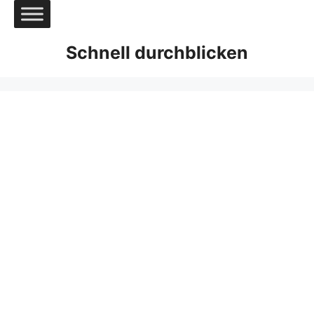
Zum
Inhalt
springen
Schnell durchblicken