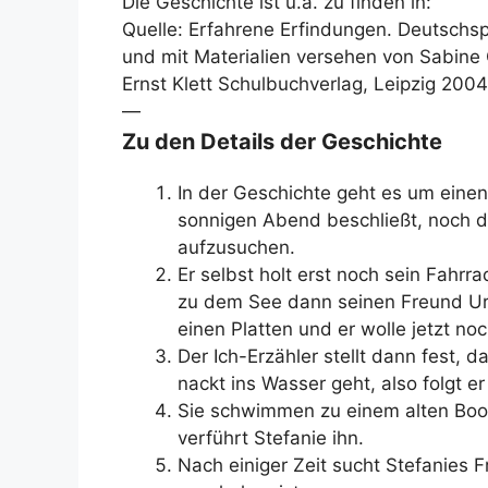
Die Geschichte ist u.a. zu finden in:
Quelle: Erfahrene Erfindungen. Deutschs
und mit Materialien versehen von Sabine G
Ernst Klett Schulbuchverlag, Leipzig 200
—
Zu den Details der Geschichte
In der Geschichte geht es um eine
sonnigen Abend beschließt, noch d
aufzusuchen.
Er selbst holt erst noch sein Fahrr
zu dem See dann seinen Freund Urs
einen Platten und er wolle jetzt no
Der Ich-Erzähler stellt dann fest,
nackt ins Wasser geht, also folgt e
Sie schwimmen zu einem alten Boo
verführt Stefanie ihn.
Nach einiger Zeit sucht Stefanies 