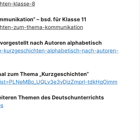
chten-klasse-8
unikation“ – bsd. für Klasse 11
ichten-zum-thema-kommunikation
vorgestellt nach Autoren alphabetisch
te-kurzgeschichten-alphabetisch-nach-autoren-
nal zum Thema „Kurzgeschichten“
t?list=PLNeMBo_UQLv3e3yDjzZmprl-tdkHqOimm
weiteren Themen des Deutschunterrichts
os