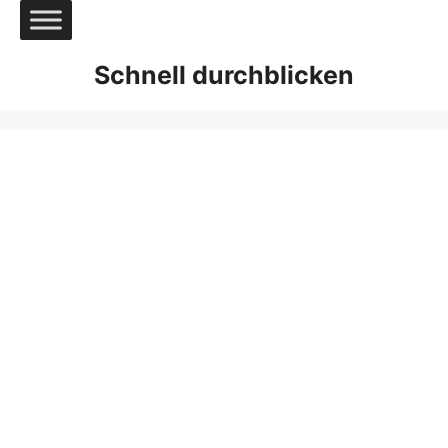
Zum
Inhalt
springen
Schnell durchblicken