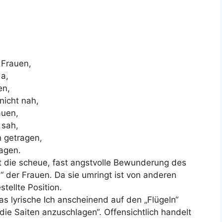
 Frauen,
da,
en,
nicht nah,
auen,
 sah,
h getragen,
lagen.
t die scheue, fast angstvolle Bewunderung des
te“ der Frauen. Da sie umringt ist von anderen
tellte Position.
s lyrische Ich anscheinend auf den „Flügeln“
ie Saiten anzuschlagen“. Offensichtlich handelt