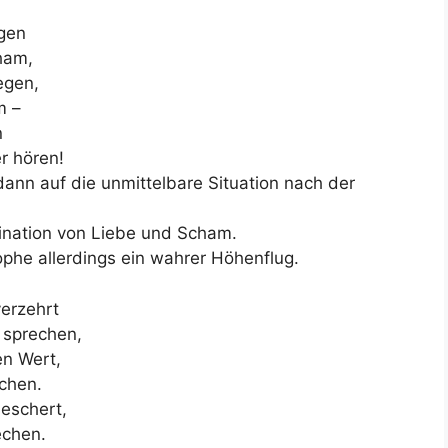
ügen
ham,
egen,
m –
n
r hören!
dann auf die unmittelbare Situation nach der
bination von Liebe und Scham.
ophe allerdings ein wahrer Höhenflug.
verzehrt
 sprechen,
en Wert,
ächen.
eschert,
echen.