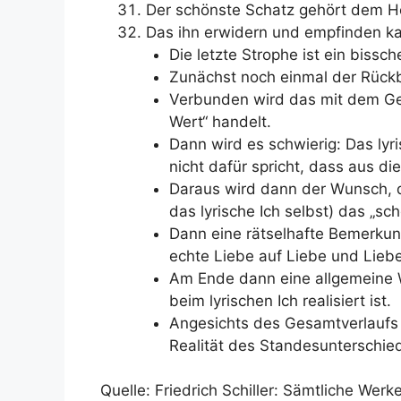
Der schönste Schatz gehört dem H
Das ihn erwidern und empfinden k
Die letzte Strophe ist ein bissch
Zunächst noch einmal der Rückbl
Verbunden wird das mit dem Gef
Wert“ handelt.
Dann wird es schwierig: Das lyri
nicht dafür spricht, dass aus di
Daraus wird dann der Wunsch, d
das lyrische Ich selbst) das „sc
Dann eine rätselhafte Bemerkung
echte Liebe auf Liebe und Lieb
Am Ende dann eine allgemeine We
beim lyrischen Ich realisiert ist.
Angesichts des Gesamtverlaufs 
Realität des Standesunterschie
Quelle: Friedrich Schiller: Sämtliche Wer