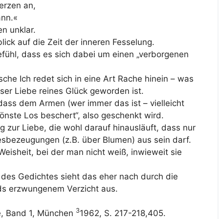
erzen an,
ann.«
en unklar.
ick auf die Zeit der inneren Fesselung.
ühl, dass es sich dabei um einen „verborgenen
sche Ich redet sich in eine Art Rache hinein – was
eser Liebe reines Glück geworden ist.
ass dem Armen (wer immer das ist – vielleicht
hönste Los beschert“, also geschenkt wird.
 zur Liebe, die wohl darauf hinausläuft, dass nur
esbezeugungen (z.B. über Blumen) aus sein darf.
isheit, bei der man nicht weiß, inwieweit sie
des Gedichtes sieht das eher nach durch die
ds erzwungenem Verzicht aus.
3
ke, Band 1, München
1962, S. 217-218,405.