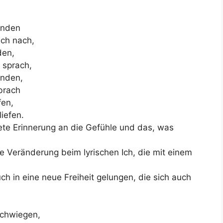
unden
ich nach,
den,
 sprach,
unden,
 brach
fen,
liefen.
ete Erinnerung an die Gefühle und das, was
e Veränderung beim lyrischen Ich, die mit einem
uch in eine neue Freiheit gelungen, die sich auch
.
schwiegen,