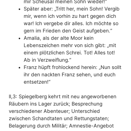
mir Scheusal meinen Sohn wieder!“
Später aber: „Tritt her, mein Sohn!
Vergib
mir, wenn ich vorhin zu hart gegen dich
war! Ich vergebe dir alles. Ich möchte so
gern im Frieden den Geist aufgeben.“
Amalia, als der alte Moor kein
Lebenszeichen mehr von sich gibt: „mit
einem plötzlichen Schrei.
Tot! Alles tot!
Ab in Verzweiflung.“
Franz hüpft frohlockend herein: „Nun sollt
ihr
den nackten Franz sehen, und euch
entsetzen!“
II,3: Spiegelberg kehrt mit neu angeworbenen
Räubern ins Lager zurück
; Besprechung
verschiedener Abenteuer; Unterschied
zwischen
Schandtaten
und
Rettungstaten
;
Belagerung durch
Militär; Amnestie-Angebo
t