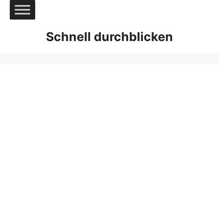
Zum
Inhalt
springen
Schnell durchblicken