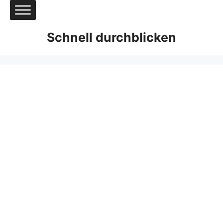
Zum
Inhalt
springen
Schnell durchblicken