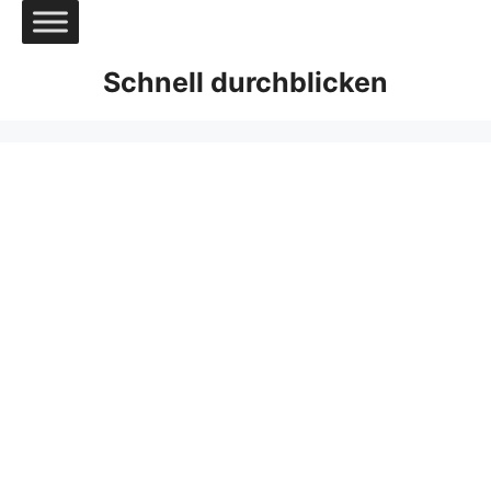
Zum
Inhalt
springen
Schnell durchblicken