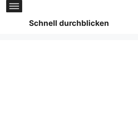
Zum
Inhalt
springen
Schnell durchblicken