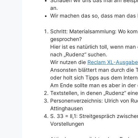
Schauen wir uns das mal am Beispie
an.
Wir machen das so, dass man das l
Schritt: Materialsammlung: Wo kom
gesprochen?
Hier ist es natürlich toll, wenn m
nach „Rudenz“ suchen.
Wir nutzen die
Reclam XL-Ausgabe
Ansonsten blättert man durch die 
oder holt sich Tipps aus dem Intern
Am Ende sollte man es aber in der
Textstellen, in denen „Rudenz
“
eine
Personenverzeichnis: Ulrich von Ru
Attinghausen
S. 33 = II,1: Streitgespräch zwisc
Vorstellungen