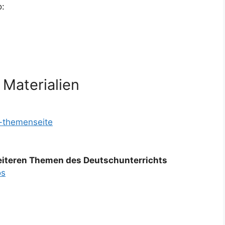
o:
 Materialien
l-themenseite
weiteren Themen des Deutschunterrichts
os