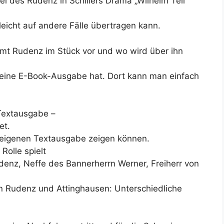
l des Rudenz in Schillers Drama „Wilhelm Tell“
eicht auf andere Fälle übertragen kann.
mt Rudenz im Stück vor und wo wird über ihn
an eine E-Book-Ausgabe hat. Dort kann man einfach
Textausgabe –
et.
 eigenen Textausgabe zeigen können.
 Rolle spielt
denz, Neffe des Bannerherrn Werner, Freiherr von
hen Rudenz und Attinghausen: Unterschiedliche