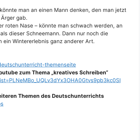
könnte man an einen Mann denken, den man jetzt
s Ärger gab.
der roten Nase – könnte man schwach werden, an
t als dieser Schneemann. Dann nur noch die
 ein Wintererlebnis ganz anderer Art.
deutschunterricht-themenseite
 Youtube zum Thema „kreatives Schreiben“
st?list=PLNeMBo_UQLv3dYx3OHA0Gtvs9pb3kc0SI
weiteren Themen des Deutschunterrichts
os