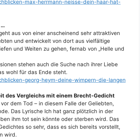
rchblicken-max-herrmann-neisse-dein-haar-hat-
 …
 geht aus von einer anscheinend sehr attraktiven
bten und entwickelt von dort aus vielfältige
iefen und Weiten zu gehen, fernab von „Helle und
ionen stehen auch die Suche nach ihrer Liebe
as wohl für das Ende steht.
urchblicken-georg-heym-deine-wimpern-die-langen
eit des Vergleichs mit einem Brecht-Gedicht
 vor dem Tod – in diesem Falle der Geliebten,
. Das Lyrische Ich hat ganz plötzlich in der
ben ihm tot sein könnte oder sterben wird. Das
edichtes so sehr, dass es sich bereits vorstellt,
n wird.