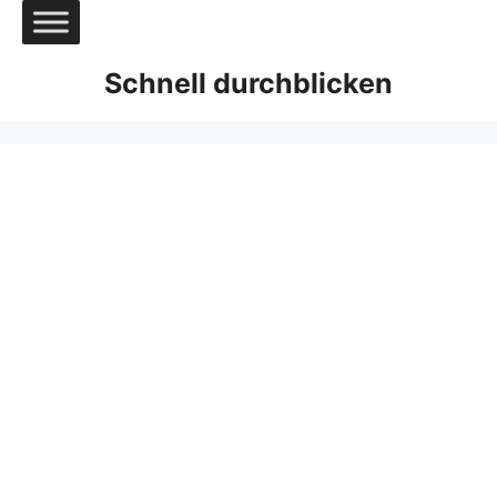
Zum
Inhalt
springen
Schnell durchblicken