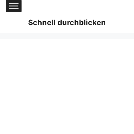
Zum
Inhalt
springen
Schnell durchblicken