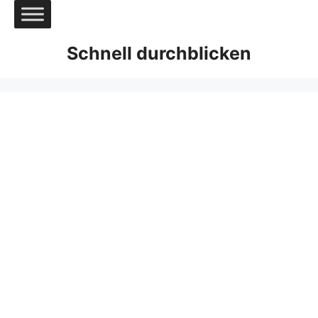
Zum
Inhalt
springen
Schnell durchblicken