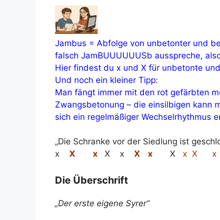
Jambus = Abfolge von unbetonter und beto
falsch JamBUUUUUUSb ausspreche, also m
Hier findest du x und X für unbetonte und
Und noch ein kleiner Tipp:
Man fängt immer mit den rot gefärbten me
Zwangsbetonung – die einsilbigen kann m
sich ein regelmäßiger Wechselrhythmus er
„Die Schranke vor der Siedlung ist geschl
x
X x
X x
X x
X
x X x
Die Überschrift
„Der erste eigene Syrer“