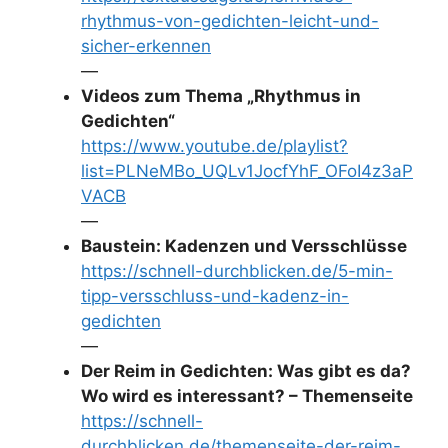
rhythmus-von-gedichten-leicht-und-
sicher-erkennen
—
Videos zum Thema „Rhythmus in
Gedichten“
https://www.youtube.de/playlist?
list=PLNeMBo_UQLv1JocfYhF_OFoI4z3aP
VACB
—
Baustein: Kadenzen und Versschlüsse
https://schnell-durchblicken.de/5-min-
tipp-versschluss-und-kadenz-in-
gedichten
—
Der Reim in Gedichten: Was gibt es da?
Wo wird es interessant? – Themenseite
https://schnell-
durchblicken.de/themenseite-der-reim-