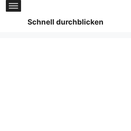
Zum
Inhalt
springen
Schnell durchblicken