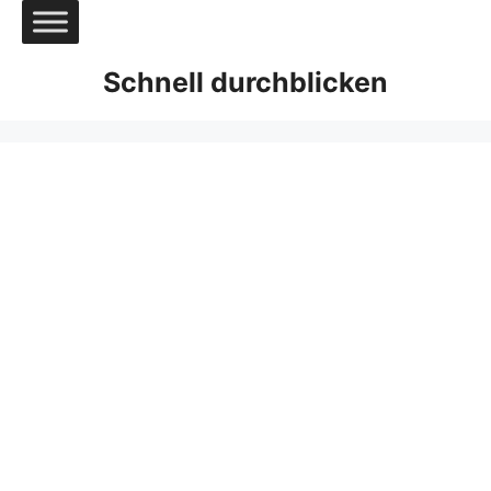
Zum
Inhalt
springen
Schnell durchblicken