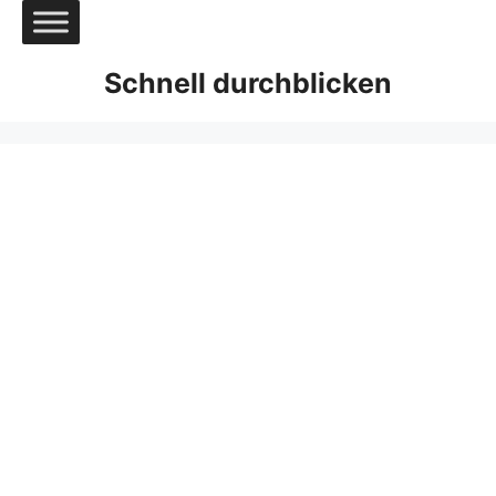
Zum
Inhalt
springen
Schnell durchblicken