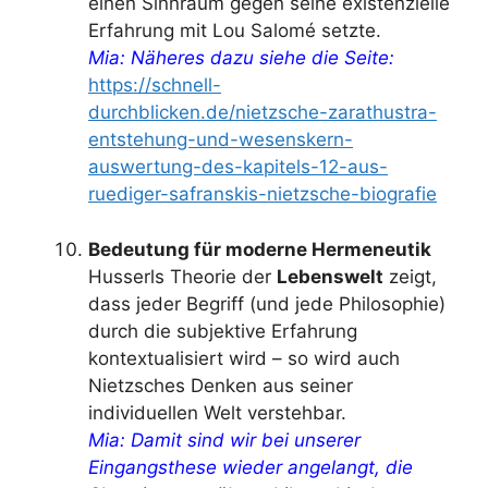
einen Sinnraum gegen seine existenzielle
Erfahrung mit Lou Salomé setzte.
Mia: Näheres dazu siehe die Seite:
https://schnell-
durchblicken.de/nietzsche-zarathustra-
entstehung-und-wesenskern-
auswertung-des-kapitels-12-aus-
ruediger-safranskis-nietzsche-biografie
Bedeutung für moderne Hermeneutik
Husserls Theorie der
Lebenswelt
zeigt,
dass jeder Begriff (und jede Philosophie)
durch die subjektive Erfahrung
kontextualisiert wird – so wird auch
Nietzsches Denken aus seiner
individuellen Welt verstehbar.
Mia: Damit sind wir bei unserer
Eingangsthese wieder angelangt, die