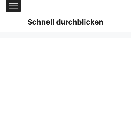
Zum
Inhalt
springen
Schnell durchblicken