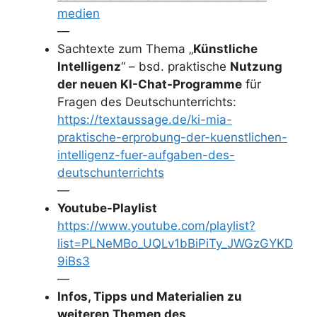
medien
—
Sachtexte zum Thema „
Künstliche
Intelligenz
“ – bsd. praktische
Nutzung
der neuen KI-Chat-Programme
für
Fragen des Deutschunterrichts:
https://textaussage.de/ki-mia-
praktische-erprobung-der-kuenstlichen-
intelligenz-fuer-aufgaben-des-
deutschunterrichts
—
Youtube-Playlist
https://www.youtube.com/playlist?
list=PLNeMBo_UQLv1bBiPiTy_JWGzGYKD
9iBs3
—
Infos, Tipps und Materialien zu
weiteren Themen des