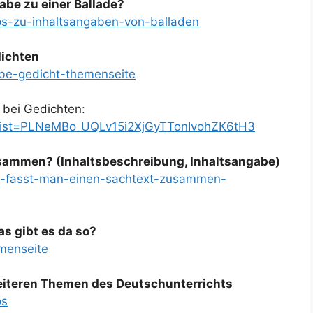
abe zu einer Ballade?
pps-zu-inhaltsangaben-von-balladen
dichten
abe-gedicht-themenseite
e bei Gedichten:
t?list=PLNeMBo_UQLv15i2XjGyTTonIvohZK6tH3
sammen? (Inhaltsbeschreibung, Inhaltsangabe)
wie-fasst-man-einen-sachtext-zusammen-
s gibt es da so?
emenseite
weiteren Themen des Deutschunterrichts
os