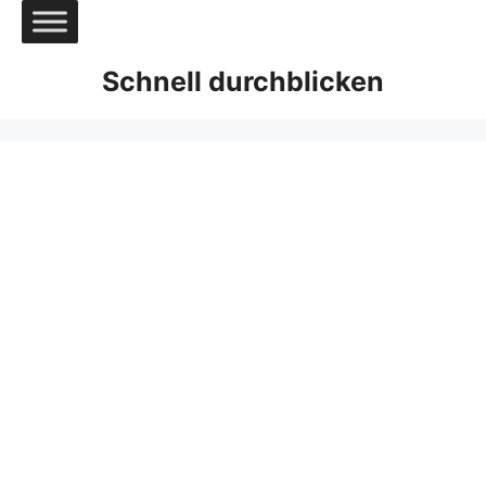
Zum
Inhalt
springen
Schnell durchblicken